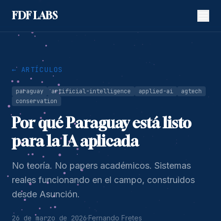
FDF LABS
← ARTÍCULOS
paraguay
artificial-intelligence
applied-ai
agtech
conservation
Por qué Paraguay está listo
para la IA aplicada
No teoría. No papers académicos. Sistemas
reales funcionando en el campo, construidos
desde Asunción.
26 de marzo de 2026
·
Fernando Fretes