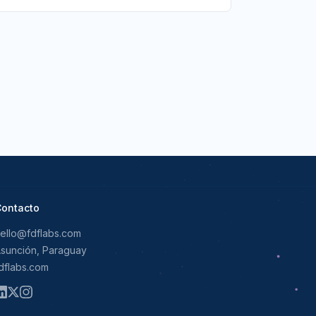
ontacto
ello@fdflabs.com
sunción, Paraguay
dflabs.com