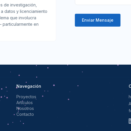
 de investigación,
o a datos y licenciamiento
blema que involucra
Enviar Mensaje
 particularmente en
Navegación
C
Proyectos
h
Artículos
A
Nosotros
f
Contacto